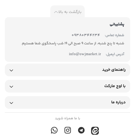
بازگشت به بالا
پشتیبانی
شماره تماس:
09380344234
شنبه تا پنج شنبه، از ساعت 9 صبح الی 19 شب پاسخگوی شما هستیم.
آدرس ایمیل:
info@owjmarket.ir
راهنمای خرید
با اوج مارکت
درباره ما
با ما همراه شوید