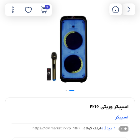
0
اسپیکر وریتی 2210
اسپیکر
0
دیدگاه
لینک کوتاه:
https://owjmarket.ir/?p=6149
0