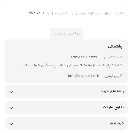
AUX LX-2
خانه
لوازم جانبی گوشی موبایل
کابل و مبدل
بازگشت به بالا
پشتیبانی
شماره تماس:
09380344234
شنبه تا پنج شنبه، از ساعت 9 صبح الی 19 شب پاسخگوی شما هستیم.
آدرس ایمیل:
info@owjmarket.ir
راهنمای خرید
با اوج مارکت
درباره ما