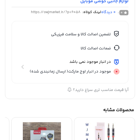
لوازم جانبی گوشی موبایل
0
دیدگاه
لینک کوتاه:
https://owjmarket.ir/?p=6058
0
تضمین اصالت کالا و سلامت فیزیکی
ضمانت اصالت کالا
در انبار موجود نمی باشد
موجود در انبار اوج مارکت( ارسال زمانبندی شده)
آیا قیمت مناسب تری سراغ دارید؟
محصولات مشابه
aux ج